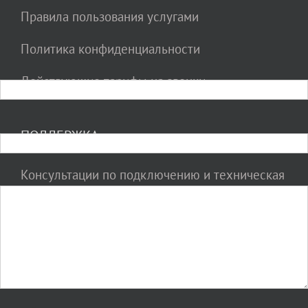
Правила пользования услугами
×
Запрос на тестовый доступ
Политика конфиденциальности
Ваше имя:
Действующие тарифы на звонки
Ваш телефон или e-mail:
ПОДДЕРЖКА
Консультации по подключению и техническая
Запрос на тестовый доступ:
поддержка абонентов:
(495) 727-30-46
support@sipvip.ru